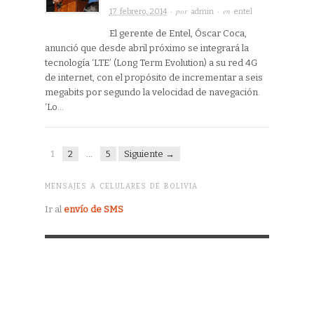
· por
· en
17 febrero, 2014
admin
entel
El gerente de Entel, Óscar Coca,
anunció que desde abril próximo se integrará la
tecnología ‘LTE’ (Long Term Evolution) a su red 4G
de internet, con el propósito de incrementar a seis
megabits por segundo la velocidad de navegación.
‘Lo…
1
2
…
5
Siguiente →
MENSAJES A CELULARES DE BOLIVIA
Ir al
envío de SMS