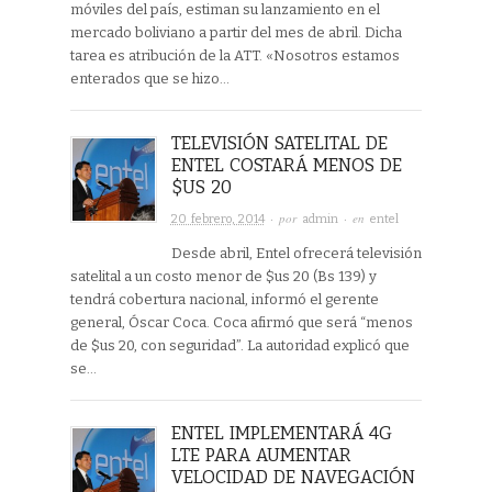
móviles del país, estiman su lanzamiento en el
mercado boliviano a partir del mes de abril. Dicha
tarea es atribución de la ATT. «Nosotros estamos
enterados que se hizo…
TELEVISIÓN SATELITAL DE
ENTEL COSTARÁ MENOS DE
$US 20
· por
· en
20 febrero, 2014
admin
entel
Desde abril, Entel ofrecerá televisión
satelital a un costo menor de $us 20 (Bs 139) y
tendrá cobertura nacional, informó el gerente
general, Óscar Coca. Coca afirmó que será “menos
de $us 20, con seguridad”. La autoridad explicó que
se…
ENTEL IMPLEMENTARÁ 4G
LTE PARA AUMENTAR
VELOCIDAD DE NAVEGACIÓN