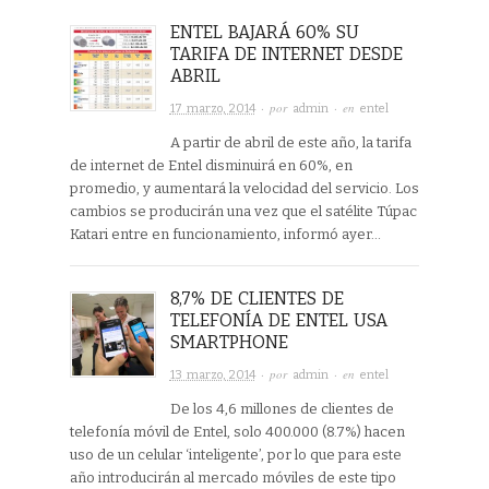
ENTEL BAJARÁ 60% SU
TARIFA DE INTERNET DESDE
ABRIL
· por
· en
17 marzo, 2014
admin
entel
A partir de abril de este año, la tarifa
de internet de Entel disminuirá en 60%, en
promedio, y aumentará la velocidad del servicio. Los
cambios se producirán una vez que el satélite Túpac
Katari entre en funcionamiento, informó ayer…
8,7% DE CLIENTES DE
TELEFONÍA DE ENTEL USA
SMARTPHONE
· por
· en
13 marzo, 2014
admin
entel
De los 4,6 millones de clientes de
telefonía móvil de Entel, solo 400.000 (8.7%) hacen
uso de un celular ‘inteligente’, por lo que para este
año introducirán al mercado móviles de este tipo