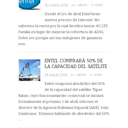
· por
· en
30 marzo, 2014
admin
entel
Desde el 1ro de abril Entel tiene
nuevos precios de Internet. No
sabemos la razón por la cual deciden lanzar 4G LTE
Familia en lugar de mejorar la cobertura de ADSL.
Debe ser porque así sus márgenes de ganancia
son…
ENTEL COMPRARÁ 50% DE
LA CAPACIDAD DEL SATÉLITE
· por
· en
24 marzo, 2014
admin
entel
Entel comprará alrededor del 50%
de la capacidad del satélite Túpac
Katari, cuyo funcionamiento comercial se iniciará
formalmente el próximo 1 de abril, informó el
director de la Agencia Boliviana Espacial (ABE), Iván
Zambrana. ‘Estamos hablando de alrededor del 50%
…