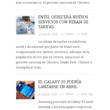
más económicos. El gerente nacional de Clientes…
ENTEL OFRECERÁ NUEVOS
SERVICIOS CON REBAJA DE
TARIFAS
· por
· en
13 marzo, 2014
admin
entel
La rebaja de tarifas en telefonía
móvil y de internet por parte de Entel será
compensada con nuevos servicios, además de la
ampliación de los que ya ofrece, mencionó el
gerente nacional de Clientes, Emilio Evia. «Vamos a
reemplazar toda…
EL GALAXY S5 PODRÍA
LANZARSE EN ABRIL
· por
· en
12 marzo, 2014
admin
entel
,
tigo
Samsung presentó el Galaxy S5 nivel
mundial, y las principales empresas