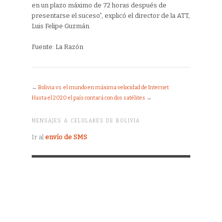
en un plazo máximo de 72 horas después de
presentarse el suceso”, explicó el director de la ATT,
Luis Felipe Guzmán.
Fuente: La Razón
←
Bolivia vs. el mundo en máxima velocidad de Internet
Hasta el 2020 el país contará con dos satélites
→
MENSAJES A CELULARES DE BOLIVIA
Ir al
envío de SMS